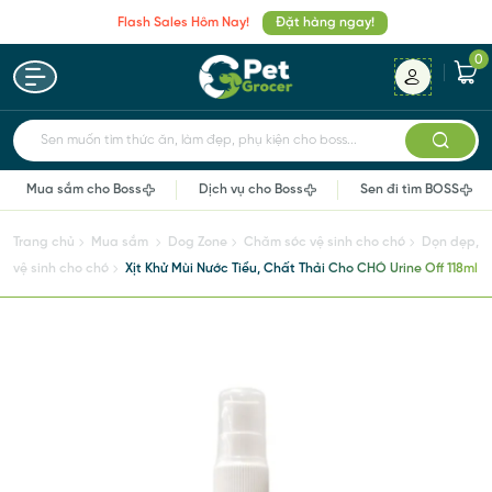
Flash Sales Hôm Nay!
Đặt hàng ngay!
0
Sen muốn tìm thức ăn, làm đẹp, phụ kiện cho boss...
Mua sắm cho Boss
Dịch vụ cho Boss
Sen đi tìm BOSS
Trang chủ
Mua sắm
Dog Zone
Chăm sóc vệ sinh cho chó
Dọn dẹp,
vệ sinh cho chó
Xịt Khử Mùi Nước Tiểu, Chất Thải Cho CHÓ Urine Off 118ml