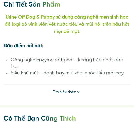
Chi Tiết Sản Phẩm
Urine Off Dog & Puppy sử dụng công nghệ men sinh học
để loại bỏ vĩnh viễn vết nước tiểu và mùi hôi trên hầu hết
mọi bề mặt.
Đặc điểm nổi bật:
Công nghệ enzyme đột phá – không hóa chất độc
hại.
Siêu khử mùi – đánh bay mùi khai nước tiểu mới hay
lâu ngày.
Khử mùi hôi nước tiểu vĩnh viễn tại vị trí sử dụng.
Tìm hiểu thêm
Tẩy vết ố trên giường, nệm, sàn nhà do nước tiểu thú
cưng.
Sử dụng được trên tất cả các chất liệu như: Nệm,
thảm, sàn gỗ, vải bọc ghế, nền đá hoa, sàn nhà, chất
Có Thể Bạn Cũng Thích
liệu da…
Hương thơm dễ chịu: Hương táo cho mèo và hương
chanh cho cún.