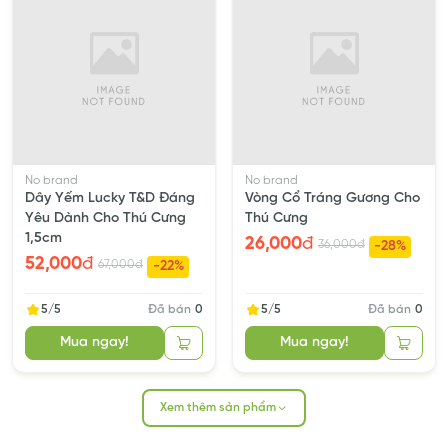
Voucher free ship, giảm ship (đơn 99k-399k).
Nâng hạng thành viên, tặng G-xu khi mua hàng.
Giao hàng toàn quốc - hỏa tốc 2h TPHCM.
Sản phẩm đầy đủ, đa dạng, giá rẻ
Giá khác nhau trên các kênh bán của Grocer:
Rẻ nhất: trực tiếp tại cửa hàng
(giảm 3-5%)
.
No brand
No brand
Tốt hơn: đặt đơn trên website
(giá gốc)
.
Dây Yếm Lucky T&D Đáng
Vòng Cổ Tráng Gương Cho
Cao nhất: đơn sàn, do có phí sàn
(tăng 15-20%)
.
Yêu Dành Cho Thú Cưng
Thú Cưng
1,5cm
26,000
đ
36,000
đ
-28%
52,000
đ
67,000
đ
-22%
5/5
Đã bán
0
5/5
Đã bán
0
Mua ngay!
Mua ngay!
Xem thêm sản phẩm