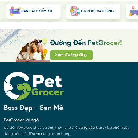
SĂN SALE KIẾM XU
DỊCH VỤ HÀI LÒNG
Đường Đến PetGrocer!
Xem đường đi
Boss Đẹp - Sen Mê
PetGrocer lời ngỏ!
Để đảm bảo sức khỏe và tinh thần cho thú cưng của bạn, việc chăm sóc
đúng cách là điều vô cùng quan trọng.