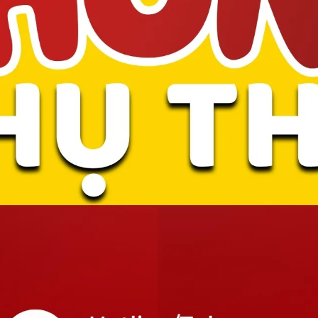
c giúp bạn áp dụng được
iá đang diễn ra.
Hủy Lịch Không
Toán Sau
Sao
Hot!