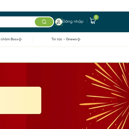
0
Đăng nhập
 chăm Boss
Tin tức - Gnews