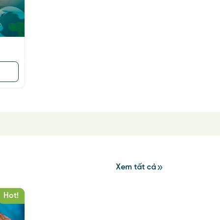
Xem tất cả
Hot!