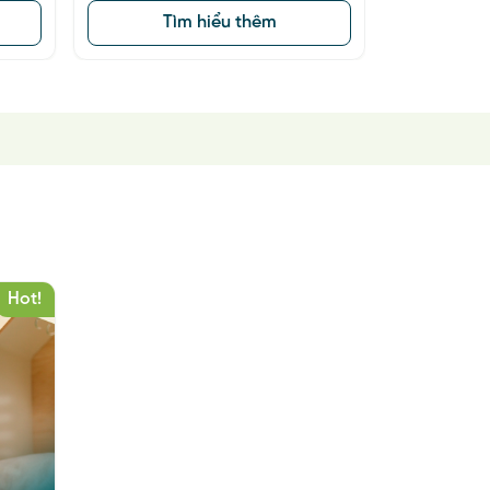
Xem tất cả
Hot!