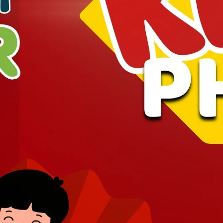
Chỉ vài bước nhanh gọn. Đặt lịch trướ
tất cả các chương trình giảm g
Giá Tốt Hơn
Ưu Đãi Nhiều Hơn
Thanh 
Grooming - Spa
Hot!