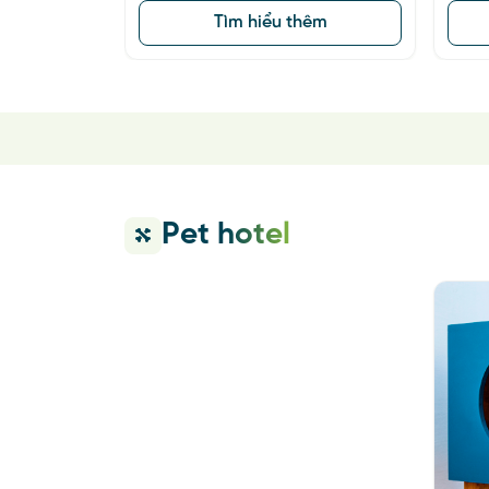
Self - Server Wash
Ba