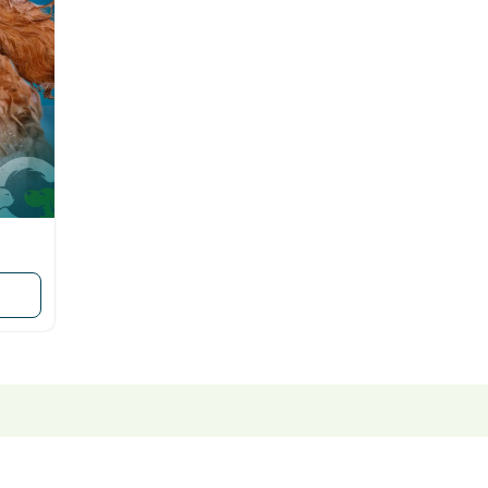
rming
Tìm hiểu thêm
Xem tất cả
Hot!
Hot!