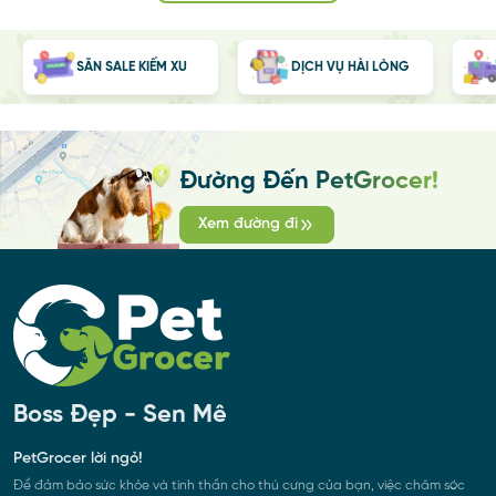
SĂN SALE KIẾM XU
DỊCH VỤ HÀI LÒNG
Đường Đến PetGrocer!
Xem đường đi
Boss Đẹp - Sen Mê
PetGrocer lời ngỏ!
Để đảm bảo sức khỏe và tinh thần cho thú cưng của bạn, việc chăm sóc