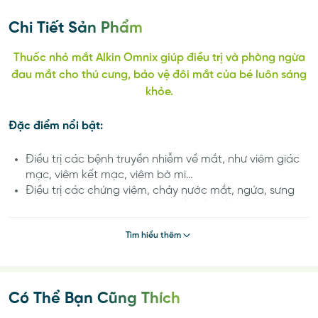
Chi Tiết Sản Phẩm
Thuốc nhỏ mắt Alkin Omnix giúp điều trị và phòng ngừa
đau mắt cho thú cưng, bảo vệ đôi mắt của bé luôn sáng
khỏe.
Đặc điểm nổi bật:
Điều trị các bệnh truyền nhiễm về mắt, như viêm giác
mạc, viêm kết mạc, viêm bờ mi…
Điều trị các chứng viêm, chảy nước mắt, ngứa, sưng
đỏ, ghèn mắt, khô mắt, có chất tiết bất thường…
An toàn cho các bé từ 7 tuần tuổi trở lên.
Tìm hiểu thêm
Thành phần:
Anti-inlammatory 8%, Synergistis ingredients
5%, Other ingredients 86,7%, Total 0%
Có Thể Bạn Cũng Thích
Hướng dẫn sử dụng: