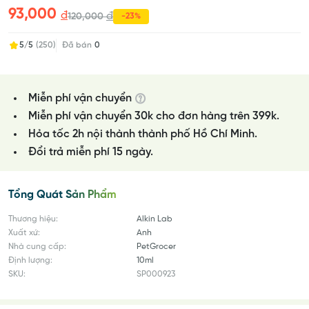
93,000
đ
đ
120,000
-23%
5/5
(250)
Đã bán
0
Miễn phí vận chuyển
Miễn phí vận chuyển 30k cho đơn hàng trên 399k.
Hỏa tốc 2h nội thành thành phố Hồ Chí Minh.
Đổi trả miễn phí 15 ngày.
Tổng Quát Sản Phẩm
Thương hiệu:
Alkin Lab
Xuất xứ:
Anh
Nhà cung cấp:
PetGrocer
Định lượng:
10ml
SKU:
SP000923