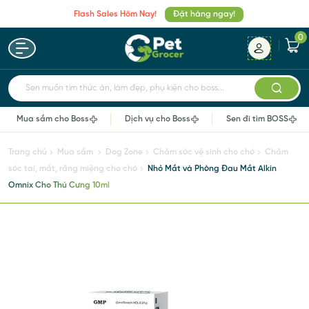
Flash Sales Hôm Nay!
Đặt hàng ngay!
0
Sen muốn tìm thức ăn, làm đẹp, phụ kiện cho boss...
Mua sắm cho Boss
Dịch vụ cho Boss
Sen đi tìm BOSS
Trang chủ
Mua sắm
Dog Zone
Chăm sóc vệ sinh cho chó
Chăm
sóc tai, mắt, răng miệng cho chó
Nhỏ Mắt và Phòng Đau Mắt Alkin
Omnix Cho Thú Cưng 10ml