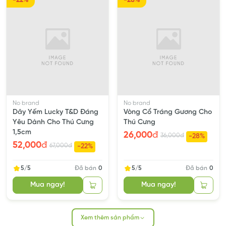
-22%
-28%
Rẻ nhất: trực tiếp tại cửa hàng
(giảm 3-5%)
.
Tốt hơn: đặt đơn trên website
(giá gốc)
.
Cao nhất: đơn sàn, do có phí sàn
(tăng 15-20%)
.
No brand
No brand
Dây Yếm Lucky T&D Đáng
Vòng Cổ Tráng Gương Cho
Yêu Dành Cho Thú Cưng
Thú Cưng
1,5cm
26,000
đ
36,000
đ
-28%
52,000
đ
67,000
đ
-22%
5/5
Đã bán
0
5/5
Đã bán
0
Mua ngay!
Mua ngay!
Xem thêm sản phẩm