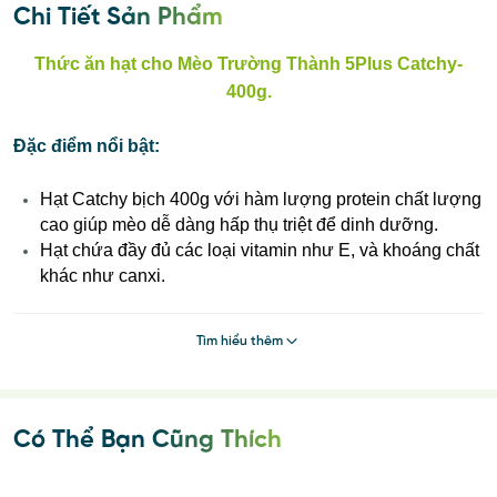
Chi Tiết Sản Phẩm
Thức ăn hạt cho Mèo Trường Thành 5Plus Catchy-
400g.
Đặc điểm nổi bật:
Hạt Catchy bịch 400g với hàm lượng protein chất lượng
cao giúp mèo dễ dàng hấp thụ triệt để dinh dưỡng.
Hạt chứa đầy đủ các loại vitamin như E, và khoáng chất
khác như canxi.
Hạt Catchy giàu Omega 3 và 6, Taurine giúp mèo của
bạn được phát triển toàn diện nhất, duy trì sức khoẻ
Tìm hiểu thêm
toàn diện.
Thành phần chính của hạt là cá ngừ tự nhiên.
Giúp lông của bé trở nên mềm mượt và chắc khoẻ hơn.
Dinh dưỡng cân bằng và hoàn chỉnh rất tốt cho sức
Có Thể Bạn Cũng Thích
khoẻ mèo
Giúp tăng cường thị lực của bé.