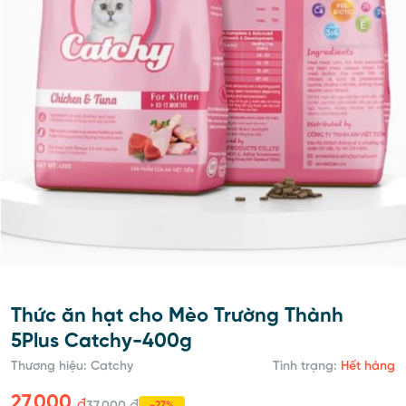
Thức ăn hạt cho Mèo Trường Thành
5Plus Catchy-400g
Thương hiệu: Catchy
Tình trạng:
Hết hàng
27,000
đ
đ
-27%