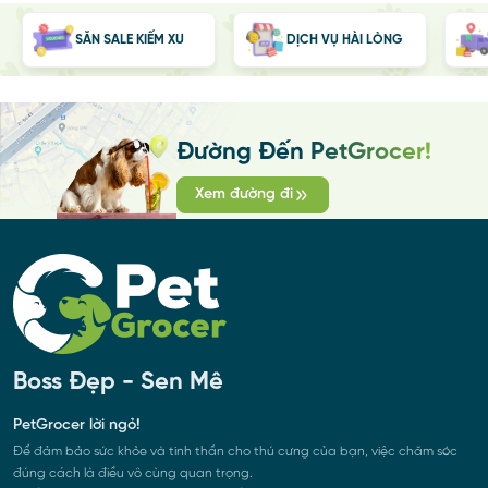
Tốt hơn: đặt đơn trên website
(giá gốc).
Cao nhất: đơn sàn, do có phí sàn
(tăng 15-20%).
SĂN SALE KIẾM XU
DỊCH VỤ HÀI LÒNG
Đường Đến PetGrocer!
Xem đường đi
Boss Đẹp - Sen Mê
PetGrocer lời ngỏ!
Để đảm bảo sức khỏe và tinh thần cho thú cưng của bạn, việc chăm sóc
đúng cách là điều vô cùng quan trọng.