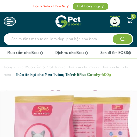
Flash Sales Hôm Nay!
Đặt hàng ngay!
0
Sen muốn tìm thức ăn, làm đẹp, phụ kiện cho boss...
Mua sắm cho Boss
Dịch vụ cho Boss
Sen đi tìm BOSS
Trang chủ
Mua sắm
Cat Zone
Thức ăn cho mèo
Thức ăn hạt cho
mèo
Thức ăn hạt cho Mèo Trường Thành 5Plus Catchy-400g