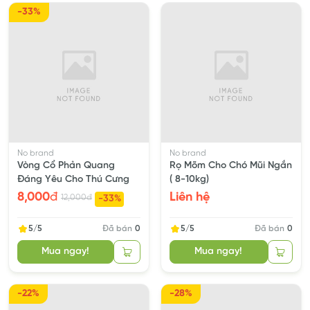
-33%
Thú cưng dưới 6 tháng tuổi: uống 1/2 gói 1 lần, ngày
uống 2 lần
Thú cưng trên 6 tháng tuổi: uống 1 gói 1 lần, ngày uống
2 lần
Mua hàng trên nền tảng PetGrocer.vn:
Đổi trả/hoàn tiền 15 ngày.
Hỗ trợ nhanh <5p, 24/7.
No brand
No brand
Tạo account chỉ 1 click (fb, gmail).
Vòng Cổ Phản Quang
Rọ Mõm Cho Chó Mũi Ngắn
Mua hàng-thanh toán, cực nhanh, cực mượt.
Đáng Yêu Cho Thú Cưng
( 8-10kg)
Voucher mỗi ngày, voucher mega sale cực chất.
8,000
đ
Liên hệ
12,000
đ
-33%
Voucher free ship, giảm ship (đơn 99k-399k).
Nâng hạng thành viên, tặng G-xu khi mua hàng.
5/5
Đã bán
0
5/5
Đã bán
0
Giao hàng toàn quốc - hỏa tốc 2h TPHCM.
Mua ngay!
Mua ngay!
Sản phẩm đầy đủ, đa dạng, giá rẻ
Giá khác nhau trên các kênh bán của Grocer:
-22%
-28%