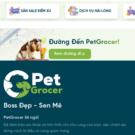
SĂN SALE KIẾM XU
DỊCH VỤ HÀI LÒNG
Đường Đến PetGrocer!
Xem đường đi
Boss Đẹp - Sen Mê
PetGrocer lời ngỏ!
Để đảm bảo sức khỏe và tinh thần cho thú cưng của bạn, việc chăm sóc
đúng cách là điều vô cùng quan trọng.