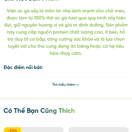
Viên ức gà sấy là món ăn nhẹ lành mạnh cho chó mèo,
được làm từ 100% thịt ức gà tươi qua quy trình sấy hiện
đại, giữ nguyên hương vị và giá trị dinh dưỡng. Sản phẩm
này cung cấp nguồn protein chất lượng cao, ít béo, hỗ
trợ duy trì cơ bắp, tăng cường sức khỏe và là lựa chọn
tuyệt vời cho thú cưng đang ăn kiêng hoặc có hệ tiêu
hóa nhạy cảm.
Đặc điểm nổi bật:
100% từ thịt gà
Tìm hiểu thêm
Giàu Protein tốt cho cơ
Tốt cho răng
Món ăn thơm ngon, an toàn, bổ dưỡng phù hợp với
thói quen ăn vặt của mèo.
Có Thể Bạn Cũng Thích
Thành phần:
100% Thịt gà, không chất bảo quản, không
phẩm màu nhân tạo
-33%