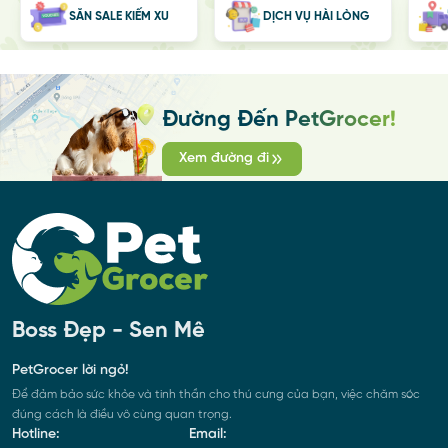
SĂN SALE KIẾM XU
DỊCH VỤ HÀI LÒNG
Đường Đến PetGrocer!
Xem đường đi
Boss Đẹp - Sen Mê
PetGrocer lời ngỏ!
Để đảm bảo sức khỏe và tinh thần cho thú cưng của bạn, việc chăm sóc
đúng cách là điều vô cùng quan trọng.
Hotline:
Email: