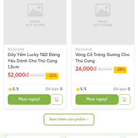
Giá khác nhau trên các kênh bán của Grocer:
Rẻ nhất: trực tiếp tại cửa hàng
(giảm 3-5%)
.
Tốt hơn: đặt đơn trên website
(giá gốc)
.
Cao nhất: đơn sàn, do có phí sàn
(tăng 15-20%)
.
No brand
No brand
Dây Yếm Lucky T&D Đáng
Vòng Cổ Tráng Gương Cho
Yêu Dành Cho Thú Cưng
Thú Cưng
1,5cm
26,000
đ
36,000
đ
-28%
52,000
đ
67,000
đ
-22%
5/5
Đã bán
0
5/5
Đã bán
0
Mua ngay!
Mua ngay!
Xem thêm sản phẩm