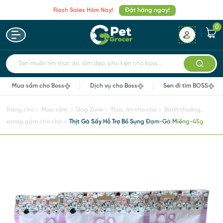
Flash Sales Hôm Nay!
Đặt hàng ngay!
0
Sen muốn tìm thức ăn, làm đẹp, phụ kiện cho boss...
Mua sắm cho Boss
Dịch vụ cho Boss
Sen đi tìm BOSS
Trang chủ
Mua sắm
Dog Zone
Thức ăn cho chó
Bánh thưởng,
xương gặm cho chó
Thịt Gà Sấy Hỗ Trợ Bổ Sụng Đạm-Gà Miếng-45g