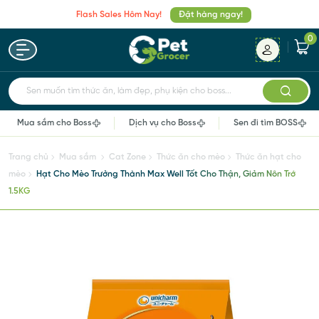
Flash Sales Hôm Nay!
Đặt hàng ngay!
0
Sen muốn tìm thức ăn, làm đẹp, phụ kiện cho boss...
Mua sắm cho Boss
Dịch vụ cho Boss
Sen đi tìm BOSS
Trang chủ
Mua sắm
Cat Zone
Thức ăn cho mèo
Thức ăn hạt cho
mèo
Hạt Cho Mèo Trưởng Thành Max Well Tốt Cho Thận, Giảm Nôn Trớ
1.5KG