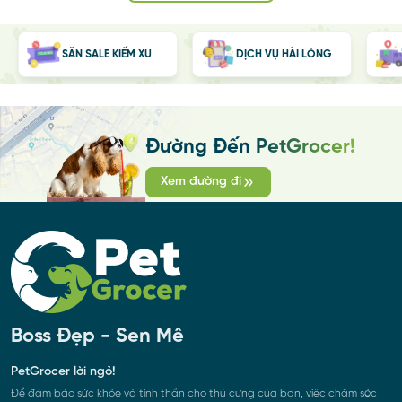
SĂN SALE KIẾM XU
DỊCH VỤ HÀI LÒNG
Đường Đến PetGrocer!
Xem đường đi
Boss Đẹp - Sen Mê
PetGrocer lời ngỏ!
Để đảm bảo sức khỏe và tinh thần cho thú cưng của bạn, việc chăm sóc