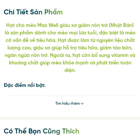
Chi Tiết Sản Phẩm
Hạt cho mèo Max Well giàu xơ giảm nôn trớ (Nhật Bản)
là sản phẩm dành cho mèo mọi lứa tuổi, đặc biệt là mèo
có vấn đề về tiêu hóa. Hạt được làm từ nguyên liệu chất
lượng cao, giàu xơ giúp hỗ trợ tiêu hóa, giảm táo bón,
ngăn ngừa nôn trớ. Ngoài ra, hạt còn bổ sung vitamin và
khoáng chất giúp mèo khỏe mạnh và phát triển toàn
diện.
Đặc điểm nổi bật:
Điều chỉnh thành phần Acid béo omega-6 để duy trì
Tìm hiểu thêm
làn da và bộ lông khỏe mạnh.
Thiết kế ít calo tương đương khoảng 85% so với dòng
sản phẩm Silver Spoon cho mọi giai đoạn sinh trưởng.
Hạt thức ăn có khả năng thấm hút cao giúp tiêu hóa
Có Thể Bạn Cũng Thích
nhanh trong dạ dày.