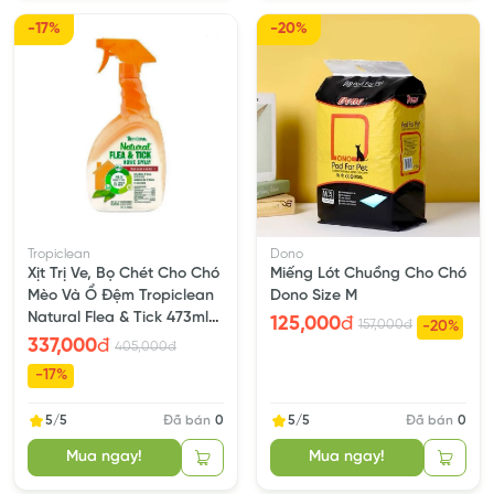
-17%
-20%
Tropiclean
Dono
Xịt Trị Ve, Bọ Chét Cho Chó
Miếng Lót Chuồng Cho Chó
Mèo Và Ổ Đệm Tropiclean
Dono Size M
Natural Flea & Tick 473ml
125,000
đ
157,000
đ
-20%
(16Fl oz)
337,000
đ
405,000
đ
-17%
5/5
Đã bán
0
5/5
Đã bán
0
Mua ngay!
Mua ngay!