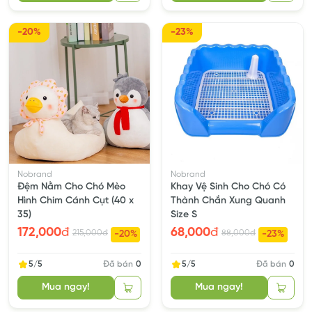
-20%
-23%
Nobrand
Nobrand
Đệm Nằm Cho Chó Mèo
Khay Vệ Sinh Cho Chó Có
Hình Chim Cánh Cụt (40 x
Thành Chắn Xung Quanh
35)
Size S
172,000
đ
68,000
đ
215,000
đ
88,000
đ
-20%
-23%
5/5
Đã bán
0
5/5
Đã bán
0
Mua ngay!
Mua ngay!