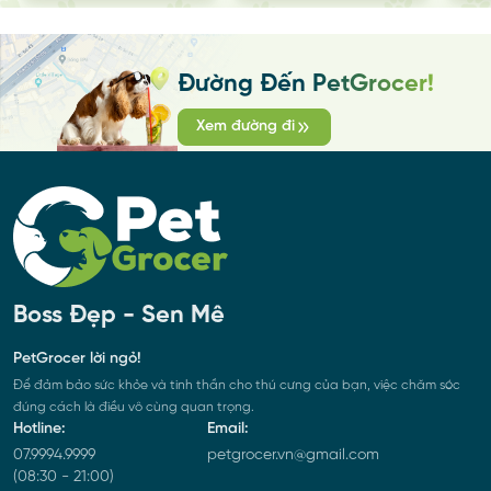
Đường Đến PetGrocer!
Xem đường đi
Boss Đẹp - Sen Mê
PetGrocer lời ngỏ!
Để đảm bảo sức khỏe và tinh thần cho thú cưng của bạn, việc chăm sóc
đúng cách là điều vô cùng quan trọng.
Hotline:
Email:
07.9994.9999
petgrocer.vn@gmail.com
(08:30 - 21:00)