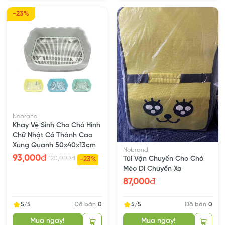
-23%
Nobrand
Khay Vệ Sinh Cho Chó Hình
Chữ Nhật Có Thành Cao
Xung Quanh 50x40x13cm
Nobrand
93,000
đ
120,000
đ
Túi Vận Chuyển Cho Chó
-23%
Mèo Di Chuyển Xa
87,000
đ
5/5
Đã bán
0
5/5
Đã bán
0
Mua ngay!
Mua ngay!