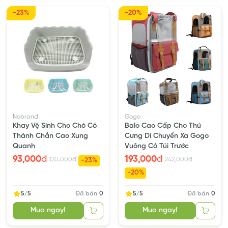
-23%
-20%
Nobrand
Gogo
Khay Vệ Sinh Cho Chó Có
Balo Cao Cấp Cho Thú
Thành Chắn Cao Xung
Cưng Di Chuyển Xa Gogo
Quanh
Vuông Có Túi Trước
93,000
đ
193,000
đ
120,000
đ
242,000
đ
-23%
-20%
5/5
Đã bán
0
5/5
Đã bán
0
Mua ngay!
Mua ngay!