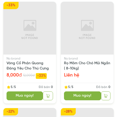
-33%
No brand
No brand
Vòng Cổ Phản Quang
Rọ Mõm Cho Chó Mũi Ngắn
Đáng Yêu Cho Thú Cưng
( 8-10kg)
8,000
đ
Liên hệ
12,000
đ
-33%
5/5
Đã bán
0
5/5
Đã bán
0
Mua ngay!
Mua ngay!
-22%
-28%