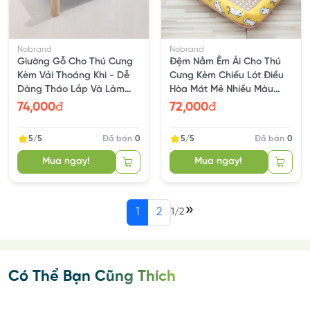
Nobrand
Nobrand
Giường Gỗ Cho Thú Cưng
Đệm Nằm Êm Ái Cho Thú
Kèm Vải Thoáng Khi - Dễ
Cưng Kèm Chiếu Lót Điều
Dàng Tháo Lắp Và Làm
Hòa Mát Mẻ Nhiều Màu
Sạch
Sắc
74,000
đ
72,000
đ
5/5
Đã bán
0
5/5
Đã bán
0
Mua ngay!
Mua ngay!
1
2
1
/
2
Có Thể Bạn Cũng Thích