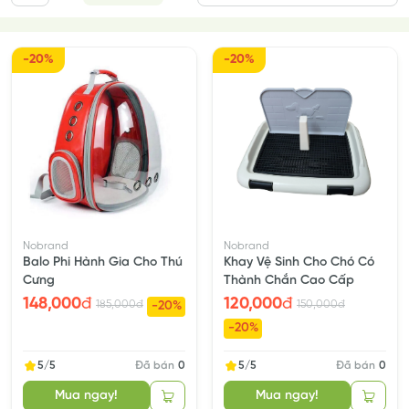
-20%
-20%
Nobrand
Nobrand
Balo Phi Hành Gia Cho Thú
Khay Vệ Sinh Cho Chó Có
Cưng
Thành Chắn Cao Cấp
148,000
đ
120,000
đ
185,000
đ
150,000
đ
-20%
-20%
5/5
Đã bán
0
5/5
Đã bán
0
Mua ngay!
Mua ngay!