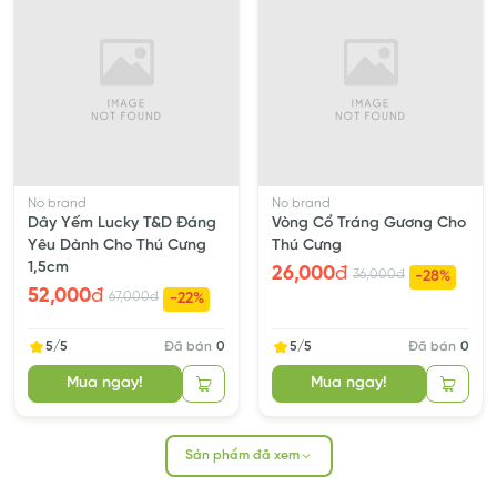
No brand
No brand
Dây Yếm Lucky T&D Đáng
Vòng Cổ Tráng Gương Cho
Yêu Dành Cho Thú Cưng
Thú Cưng
1,5cm
26,000
đ
36,000
đ
-28%
52,000
đ
67,000
đ
-22%
5/5
Đã bán
0
5/5
Đã bán
0
Mua ngay!
Mua ngay!
Sản phẩm đã xem