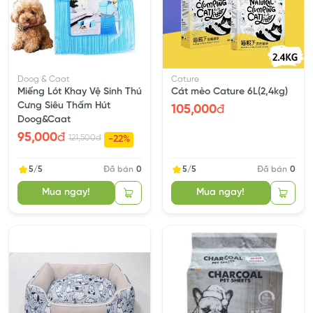
Doog & Caat
Cature
Miếng Lót Khay Vệ Sinh Thú
Cát mèo Cature 6L(2,4kg)
Cưng Siêu Thấm Hút
105,000
đ
Doog&Caat
95,000
đ
121,500
đ
-22%
5/5
Đã bán
0
5/5
Đã bán
0
Mua ngay!
Mua ngay!