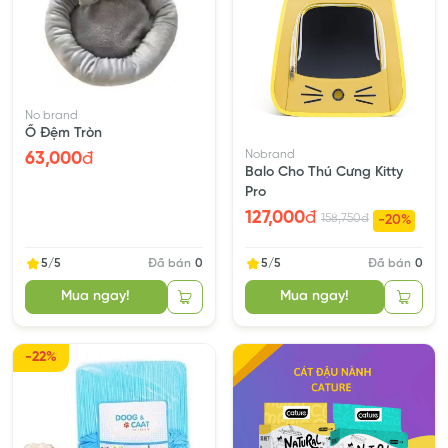
No brand
Ổ Đệm Tròn
Nobrand
63,000
đ
Balo Cho Thú Cưng Kitty
Pro
127,000
đ
158,750
đ
-20%
5/5
Đã bán
0
5/5
Đã bán
0
Mua ngay!
Mua ngay!
-22%