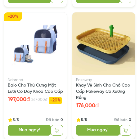
-20%
Nobrand
Pakeway
Balo Cho Thú Cưng Mặt
Khay Vệ Sinh Cho Chó Cao
Lưới Có Dây Khóa Cao Cấp
Cấp Pakeway Có Xương
Rồng
197,000
đ
247,000
đ
-20%
176,000
đ
5/5
Đã bán
0
5/5
Đã bán
0
Mua ngay!
Mua ngay!