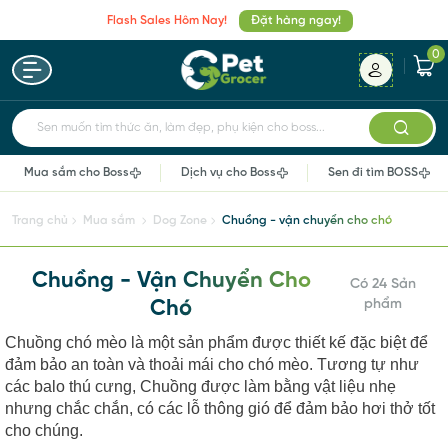
Flash Sales Hôm Nay!
Đặt hàng ngay!
0
Sen muốn tìm thức ăn, làm đẹp, phụ kiện cho boss...
Mua sắm cho Boss
Dịch vụ cho Boss
Sen đi tìm BOSS
Trang chủ
Mua sắm
Dog Zone
Chuồng - vận chuyển cho chó
Chuồng - Vận Chuyển Cho
Có 24 Sản
Chó
phẩm
Chuồng chó mèo là một sản phẩm được thiết kế đặc biệt để
đảm bảo an toàn và thoải mái cho chó mèo. Tương tự như
các balo thú cưng, Chuồng được làm bằng vật liệu nhẹ
nhưng chắc chắn, có các lỗ thông gió để đảm bảo hơi thở tốt
cho chúng.