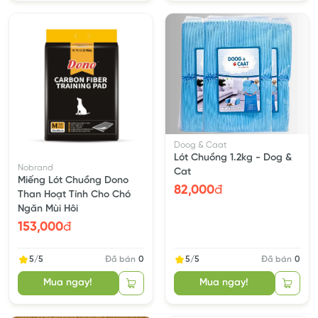
Doog & Caat
Lót Chuồng 1.2kg - Dog &
Nobrand
Cat
Miếng Lót Chuồng Dono
82,000
đ
Than Hoạt Tính Cho Chó
Ngăn Mùi Hôi
153,000
đ
5/5
Đã bán
0
5/5
Đã bán
0
Mua ngay!
Mua ngay!