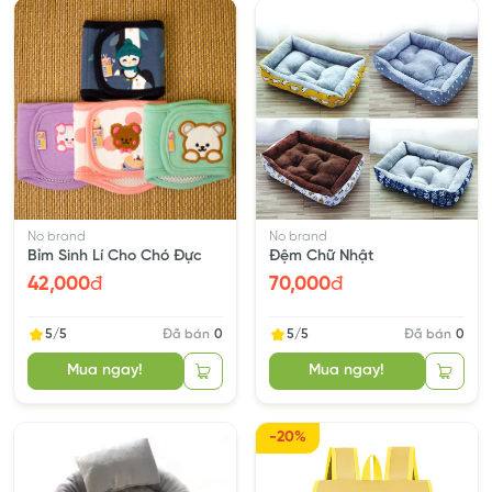
No brand
No brand
Bỉm Sinh Lí Cho Chó Đực
Đệm Chữ Nhật
42,000
đ
70,000
đ
5/5
Đã bán
0
5/5
Đã bán
0
Mua ngay!
Mua ngay!
-20%