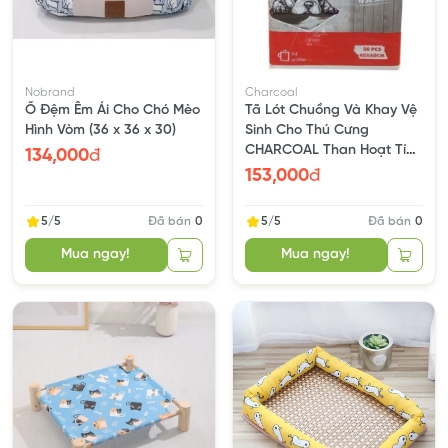
Nobrand
Charcoal
Ổ Đệm Êm Ái Cho Chó Mèo
Tã Lót Chuồng Và Khay Vệ
Hình Vòm (36 x 36 x 30)
Sinh Cho Thú Cưng
CHARCOAL Than Hoạt Tính
134,000
đ
Giúp Khử Mùi
153,000
đ
5/5
Đã bán
0
5/5
Đã bán
0
Mua ngay!
Mua ngay!