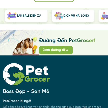
SĂN SALE KIẾM XU
DỊCH VỤ HÀI LÒNG
Đường Đến PetGrocer!
Xem đường đi
Boss Đẹp - Sen Mê
PetGrocer lời ngỏ!
Để đảm bảo sức khỏe và tinh thần cho thú cưng của bạn, việc chăm sóc