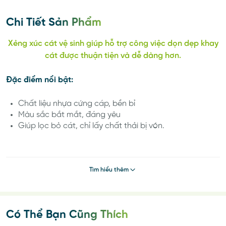
Chi Tiết Sản Phẩm
Xẻng xúc cát vệ sinh giúp hỗ trợ công việc dọn dẹp khay
cát được thuận tiện và dễ dàng hơn.
Đặc điểm nổi bật:
Chất liệu nhựa cứng cáp, bền bỉ
Màu sắc bắt mắt, đáng yêu
Giúp lọc bỏ cát, chỉ lấy chất thải bị vón.
Thành phần:
nhựa cứng
Tìm hiểu thêm
Hướng dẫn sử dụng:
Sau khi bé đi vệ sinh và vón lại với cát, dùng xẻng để xúc
chất thải giúp chuồng bé luôn được sạch sẽ
Có Thể Bạn Cũng Thích