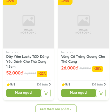
-22%
-28%
No brand
No brand
Dây Yếm Lucky T&D Đáng
Vòng Cổ Tráng Gương Cho
Yêu Dành Cho Thú Cưng
Thú Cưng
1,5cm
26,000
đ
36,000
đ
-28%
52,000
đ
67,000
đ
-22%
5/5
Đã bán
0
5/5
Đã bán
0
Mua ngay!
Mua ngay!
Xem thêm sản phẩm