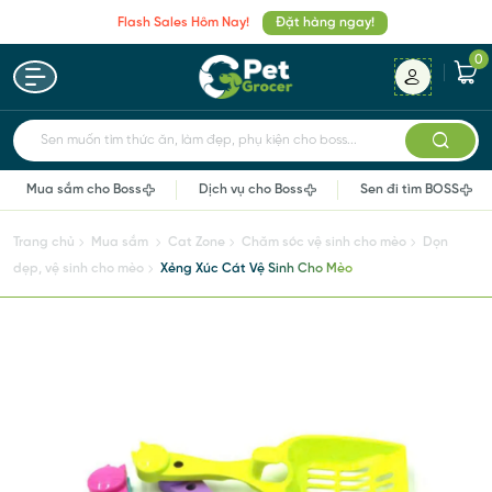
Flash Sales Hôm Nay!
Đặt hàng ngay!
0
Sen muốn tìm thức ăn, làm đẹp, phụ kiện cho boss...
Mua sắm cho Boss
Dịch vụ cho Boss
Sen đi tìm BOSS
Trang chủ
Mua sắm
Cat Zone
Chăm sóc vệ sinh cho mèo
Dọn
dẹp, vệ sinh cho mèo
Xẻng Xúc Cát Vệ Sinh Cho Mèo