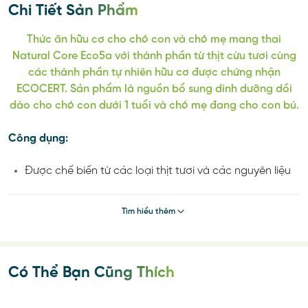
Chi Tiết Sản Phẩm
Thức ăn hữu cơ cho chó con và chó mẹ mang thai
Natural Core Eco5a với thành phần từ thịt cừu tươi cùng
các thành phần tự nhiên hữu cơ được chứng nhận
ECOCERT. Sản phẩm là nguồn bổ sung dinh dưỡng dồi
dào cho chó con dưới 1 tuổi và chó mẹ đang cho con bú.
Công dụng:
Được chế biến từ các loại thịt tươi và các nguyên liệu
được chứng nhận hữu cơ ECOCERT và USDA.
Không chứa thành phần gây dị ứng cho chó con như
Tìm hiểu thêm
bắp, đậu nành, lúa mì
Tốt cho việc hình thành xương và giúp tăng cường
chức năng đường ruột
Ngăn ngừa tình trạng dị ứng thức ăn ngay từ khi còn
Có Thể Bạn Cũng Thích
nhỏ
Tăng cường chức năng đường ruột và nâng cao hệ
miễn dịch