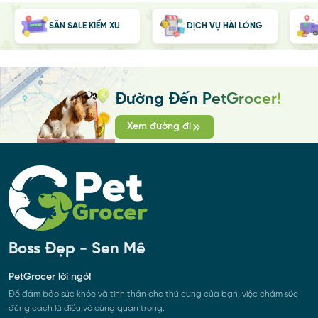
SĂN SALE KIẾM XU
DỊCH VỤ HÀI LÒNG
Đường Đến PetGrocer!
Xem đường đi
Boss Đẹp - Sen Mê
PetGrocer lời ngỏ!
Để đảm bảo sức khỏe và tinh thần cho thú cưng của bạn, việc chăm sóc
đúng cách là điều vô cùng quan trọng.