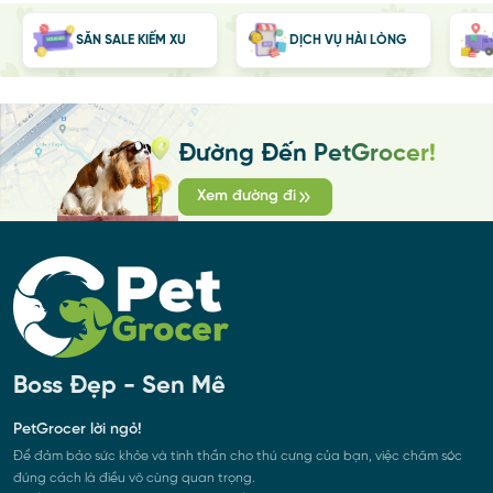
SĂN SALE KIẾM XU
DỊCH VỤ HÀI LÒNG
Đường Đến PetGrocer!
Xem đường đi
Boss Đẹp - Sen Mê
PetGrocer lời ngỏ!
Để đảm bảo sức khỏe và tinh thần cho thú cưng của bạn, việc chăm sóc
đúng cách là điều vô cùng quan trọng.