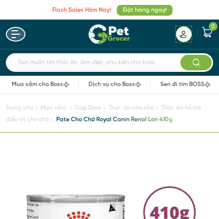
Flash Sales Hôm Nay!
Đặt hàng ngay!
0
Sen muốn tìm thức ăn, làm đẹp, phụ kiện cho boss...
Mua sắm cho Boss
Dịch vụ cho Boss
Sen đi tìm BOSS
Trang chủ
Mua sắm
Dog Zone
Thức ăn cho chó
Thức ăn hỗ trợ
điều trị cho chó
Pate Cho Chó Royal Canin Renal Lon 410g