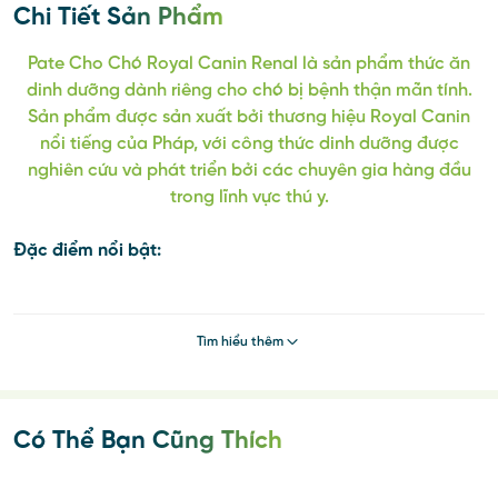
Chi Tiết Sản Phẩm
Pate Cho Chó Royal Canin Renal là sản phẩm thức ăn
dinh dưỡng dành riêng cho chó bị bệnh thận mãn tính.
Sản phẩm được sản xuất bởi thương hiệu Royal Canin
nổi tiếng của Pháp, với công thức dinh dưỡng được
nghiên cứu và phát triển bởi các chuyên gia hàng đầu
trong lĩnh vực thú y.
Đặc điểm nổi bật:
Với EPA và DHA, hệ dưỡng chất chống oxy hóa và
lượng phospho thấp, công thức đặc chế để hỗ trợ,
Tìm hiểu thêm
tăng cường chức năng thận đối với bệnh thận mãn
tính.
Thận hoạt động quá mức có thể gây ra khủng hoảng
urê huyết.
Có Thể Bạn Cũng Thích
Lượng protein chất lượng cao giúp giảm hoạt động
thận và giảm chất thải tích tụ.