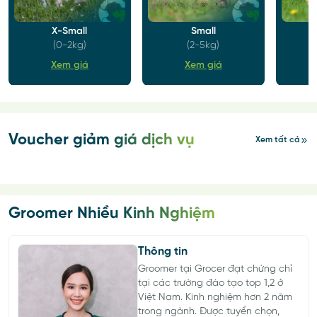
X-Small
Small
(0-2kg)
(2-5kg)
Xem giá
Xem giá
Voucher giảm giá dịch vụ
Xem tất cả
Groomer Nhiều Kinh Nghiệm
Thông tin
Groomer tại Grocer đạt chứng chỉ
tại các trường đào tạo top 1,2 ở
Việt Nam. Kinh nghiệm hơn 2 năm
trong ngành. Được tuyển chọn,