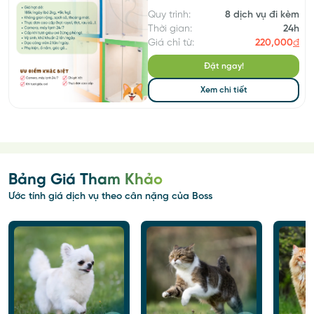
bé cún
Quy trình:
8 dịch vụ đi kèm
Thời gian:
24h
Giá chỉ từ:
220,000
đ
Đặt ngay!
Xem chi tiết
Bảng Giá Tham Khảo
Ước tính giá dịch vụ theo cân nặng của Boss