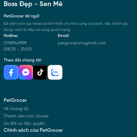
Boss Đẹp - Sen Mê
PetGrocer lời ngỏ!
Để đảm bảo sức khỏe và tinh thần cho thú cưng của bạn, việc chăm sóc
đúng cách là điều vô cùng quan trọng.
Hotline:
Email:
07.9994.9999
petgrocer.vn@gmail.com
(08:30 - 21:00)
Theo dõi chúng tôi:
PetGrocer
Về chúng tôi
Thành viên của Grocer
Ưu đãi và độc quyền
Chính sách của PetGrocer