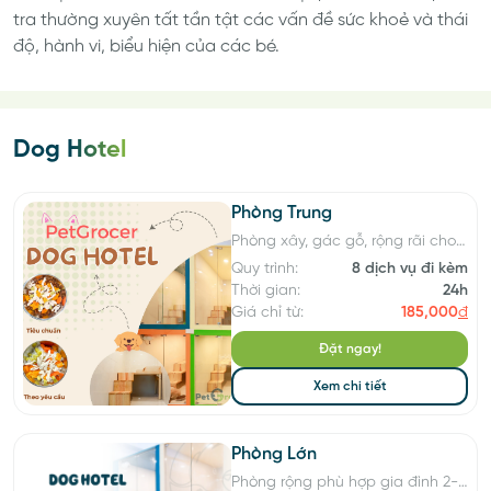
tra thường xuyên tất tần tật các vấn đề sức khoẻ và thái
độ, hành vi, biểu hiện của các bé.
Dog Hotel
Phòng Trung
Phòng xây, gác gỗ, rộng rãi cho
1-2 bé cún
Quy trình:
8 dịch vụ đi kèm
Thời gian:
24h
Giá chỉ từ:
185,000
đ
Đặt ngay!
Xem chi tiết
Phòng Lớn
Phòng rộng phù hợp gia đình 2-4