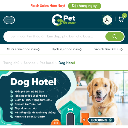
Flash Sales Hôm Nay!
Đặt hàng ngay!
0
Sen muốn tìm thức ăn, làm đẹp, phụ kiện cho boss...
Mua sắm cho Boss
Dịch vụ cho Boss
Sen đi tìm BOSS
Trang chủ
Service
Pet hotel
Dog Hotel