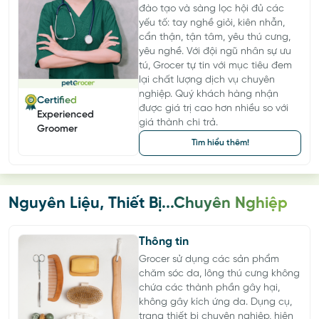
đào tạo và sàng lọc hội đủ các
yếu tố: tay nghề giỏi, kiên nhẫn,
cẩn thận, tận tâm, yêu thú cưng,
yêu nghề. Với đội ngũ nhân sự ưu
tú, Grocer tự tin với mục tiêu đem
lại chất lượng dịch vụ chuyên
nghiệp. Quý khách hàng nhận
Certified
được giá trị cao hơn nhiều so với
Experienced
giá thành chi trả.
Groomer
Tìm hiểu thêm!
Nguyên Liệu, Thiết Bị...Chuyên Nghiệp
Thông tin
Grocer sử dụng các sản phẩm
chăm sóc da, lông thú cưng không
chứa các thành phần gây hại,
không gây kích ứng da. Dụng cụ,
trang thiết bị chuyên nghiệp, hiện