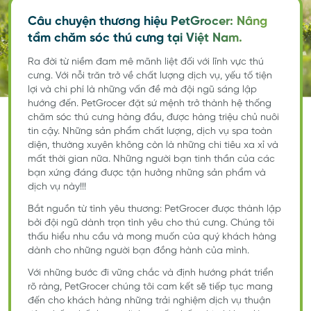
Câu chuyện thương hiệu PetGrocer: Nâng
tầm chăm sóc thú cưng tại Việt Nam.
Ra đời từ niềm đam mê mãnh liệt đối với lĩnh vực thú
cưng. Với nỗi trăn trở về chất lượng dịch vụ, yếu tố tiện
lợi và chi phí là những vấn đề mà đội ngũ sáng lập
hướng đến. PetGrocer đặt sứ mệnh trở thành hệ thống
chăm sóc thú cưng hàng đầu, được hàng triệu chủ nuôi
tin cậy. Những sản phẩm chất lượng, dịch vụ spa toàn
diện, thường xuyên không còn là những chi tiêu xa xỉ và
mất thời gian nữa. Những người bạn tinh thần của các
bạn xứng đáng được tận hưởng những sản phẩm và
dịch vụ này!!!
Bắt nguồn từ tình yêu thương: PetGrocer được thành lập
bởi đội ngũ dành trọn tình yêu cho thú cưng. Chúng tôi
thấu hiểu nhu cầu và mong muốn của quý khách hàng
dành cho những người bạn đồng hành của mình.
Với những bước đi vững chắc và định hướng phát triển
rõ ràng, PetGrocer chúng tôi cam kết sẽ tiếp tục mang
đến cho khách hàng những trải nghiệm dịch vụ thuận