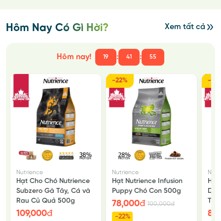
Hôm Nay Có Gì Hời?
Xem tất cả
Hôm nay!
:
:
19
41
53
-22%
-22
Nutrience
Nutrience
Nutr
Hạt Cho Chó Nutrience
Hạt Nutrience Infusion
Hạt 
Subzero Gà Tây, Cá và
Puppy Chó Con 500g
Dàn
Rau Củ Quả 500g
Thư
78,000
đ
100,000
đ
109,000
đ
88
-22%