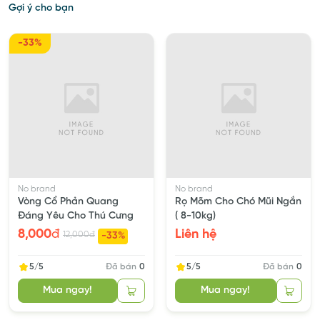
Gợi ý cho bạn
-33%
No brand
No brand
Vòng Cổ Phản Quang
Rọ Mõm Cho Chó Mũi Ngắn
Đáng Yêu Cho Thú Cưng
( 8-10kg)
8,000
đ
Liên hệ
12,000
đ
-33%
5/5
Đã bán
0
5/5
Đã bán
0
Mua ngay!
Mua ngay!