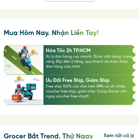
Mua Hôm Nay. Nhận Liền Tay!
Hỏa Tốc 2h TP.HCM
Xử lý đơn hàng cực nhanh. Từ lúc đặt hàng, trong
vòng 30p đến 2 tiếng, quý khách sẽ nhận được
đơn hàng của mình.
Ưu Đãi Free Ship, Giảm Ship
Free ship 100% các đơn trên 399k và rất nhiều
voucher free ship, giảm ship. Cùng Grocer săn
ngay voucher free ship!!!
Grocer Bắt Trend. Thử Ngay
Xem tất cả