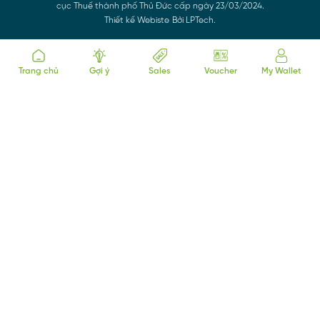
cục Thuế thành phố Thủ Đức cấp ngày 23/03/2024.
Thiết kế Webiste
Bởi LPTech.
Trang chủ
Gợi ý
Sales
Voucher
My Wallet