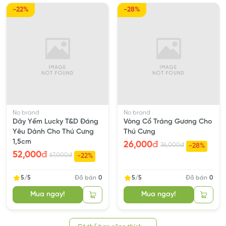
-22%
-28%
No brand
No brand
Dây Yếm Lucky T&D Đáng
Vòng Cổ Tráng Gương Cho
Yêu Dành Cho Thú Cưng
Thú Cưng
1,5cm
26,000
đ
36,000
đ
-28%
52,000
đ
67,000
đ
-22%
5/5
Đã bán
0
5/5
Đã bán
0
Mua ngay!
Mua ngay!