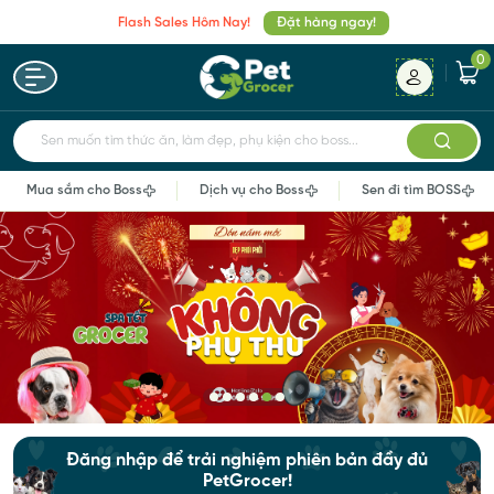
Flash Sales Hôm Nay!
Đặt hàng ngay!
0
Sen muốn tìm thức ăn, làm đẹp, phụ kiện cho boss...
Mua sắm cho Boss
Dịch vụ cho Boss
Sen đi tìm BOSS
Đăng nhập để trải nghiệm phiên bản đầy đủ
PetGrocer!