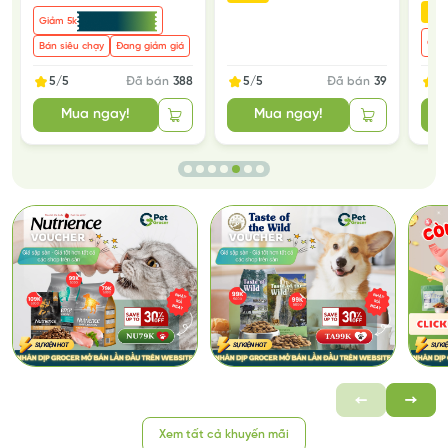
-2
Giảm 5k
Giả
Bán siêu chạy
Đang giảm giá
5/5
Đã bán
388
5/5
Đã bán
39
5
Mua ngay!
Mua ngay!
Xem tất cả khuyến mãi