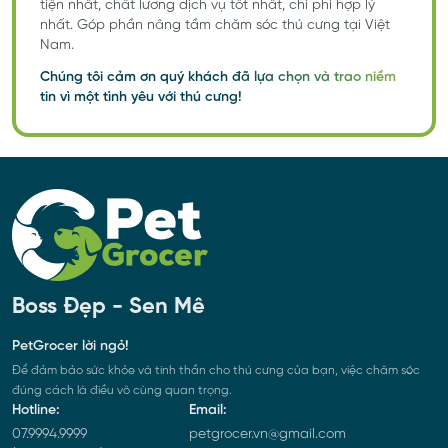
tiện nhất, chất lương dịch vụ tốt nhất, chi phí hợp lý
nhất. Góp phần nâng tầm chăm sóc thú cưng tại Việt
Nam.
Chúng tôi cảm ơn quý khách đã lựa chọn và trao niềm
tin vì một tình yêu với thú cưng!
Boss Đẹp - Sen Mê
PetGrocer lời ngỏ!
Để đảm bảo sức khỏe và tinh thần cho thú cưng của bạn, việc chăm sóc
đúng cách là điều vô cùng quan trọng.
Hotline:
Email:
07.9994.9999
petgrocer.vn@gmail.com